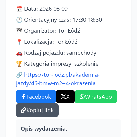
📅
Data
:
2026-08-09
🕒
Orientacyjny czas
:
17:30-18:30
🏁
Organizator
:
Tor Łódź
📍
Lokalizacja
:
Tor Łódź
🚗
Rodzaj pojazdu
:
samochody
🏆
Kategoria imprezy
:
szkolenie
🔗
https://tor-lodz.pl/akademia-
jazdy/46-bmw-m2--4-okrazenia
Facebook
X
WhatsApp
Kopiuj link
Opis wydarzenia
: