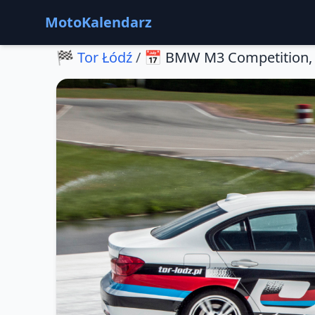
MotoKalendarz
🏁
Tor Łódź
/
📅
BMW M3 Competition, 