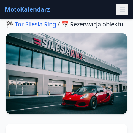
MotoKalendarz
🏁
Tor Silesia Ring
/
📅
Rezerwacja obiektu