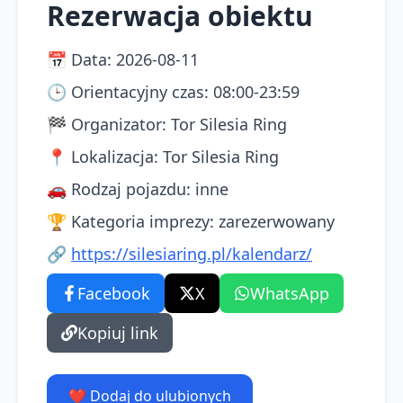
Rezerwacja obiektu
📅
Data
:
2026-08-11
🕒
Orientacyjny czas
:
08:00-23:59
🏁
Organizator
:
Tor Silesia Ring
📍
Lokalizacja
:
Tor Silesia Ring
🚗
Rodzaj pojazdu
:
inne
🏆
Kategoria imprezy
:
zarezerwowany
🔗
https://silesiaring.pl/kalendarz/
Facebook
X
WhatsApp
Kopiuj link
❤️ Dodaj do ulubionych