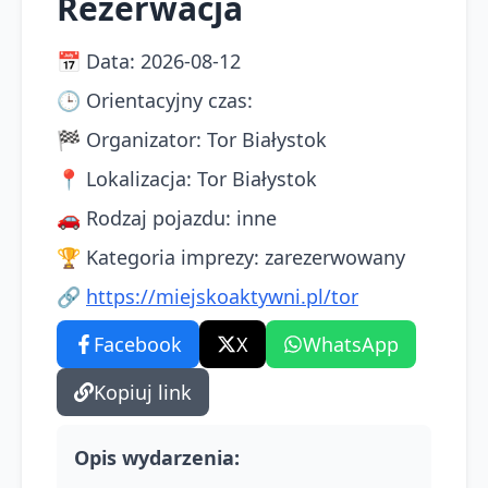
Rezerwacja
📅
Data
:
2026-08-12
🕒
Orientacyjny czas
:
🏁
Organizator
:
Tor Białystok
📍
Lokalizacja
:
Tor Białystok
🚗
Rodzaj pojazdu
:
inne
🏆
Kategoria imprezy
:
zarezerwowany
🔗
https://miejskoaktywni.pl/tor
Facebook
X
WhatsApp
Kopiuj link
Opis wydarzenia
: