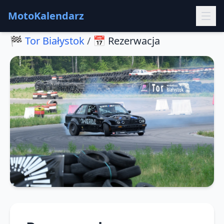
MotoKalendarz
🏁
Tor Białystok
/
📅
Rezerwacja