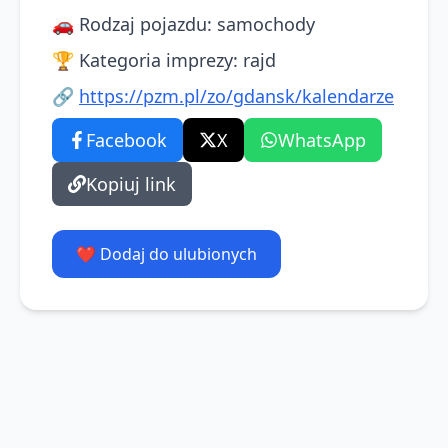
🚗
Rodzaj pojazdu
:
samochody
🏆
Kategoria imprezy
:
rajd
🔗
https://pzm.pl/zo/gdansk/kalendarze
Facebook
X
WhatsApp
Kopiuj link
❤️ Dodaj do ulubionych