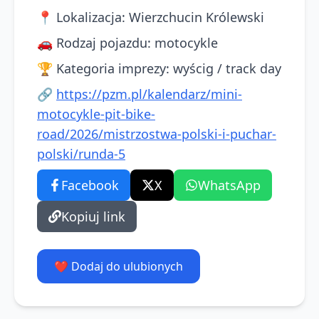
📍
Lokalizacja
:
Wierzchucin Królewski
🚗
Rodzaj pojazdu
:
motocykle
🏆
Kategoria imprezy
:
wyścig / track day
🔗
https://pzm.pl/kalendarz/mini-
motocykle-pit-bike-
road/2026/mistrzostwa-polski-i-puchar-
polski/runda-5
Facebook
X
WhatsApp
Kopiuj link
❤️ Dodaj do ulubionych