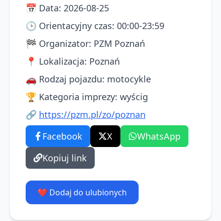
📅
Data
:
2026-08-25
🕒
Orientacyjny czas
:
00:00-23:59
🏁
Organizator
:
PZM Poznań
📍
Lokalizacja
:
Poznań
🚗
Rodzaj pojazdu
:
motocykle
🏆
Kategoria imprezy
:
wyścig
🔗
https://pzm.pl/zo/poznan
Facebook
X
WhatsApp
Kopiuj link
❤️ Dodaj do ulubionych