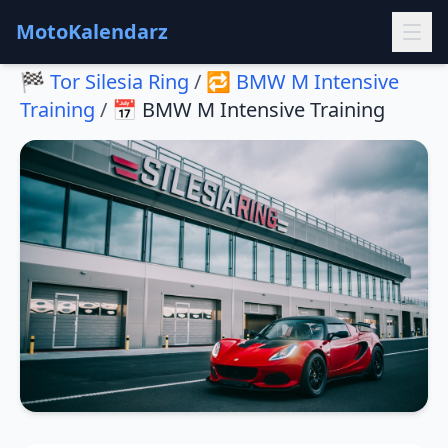
MotoKalendarz
🏁
Tor Silesia Ring
/
🔁
BMW M Intensive
Training
/
📅
BMW M Intensive Training