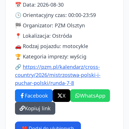
📅
Data
:
2026-08-30
🕒
Orientacyjny czas
:
00:00-23:59
🏁
Organizator
:
PZM Olsztyn
📍
Lokalizacja
:
Ostróda
🚗
Rodzaj pojazdu
:
motocykle
🏆
Kategoria imprezy
:
wyścig
🔗
https://pzm.pl/kalendarz/cross-
country/2026/mistrzostwa-polski-i-
puchar-polski/runda-7-8
Facebook
X
WhatsApp
Kopiuj link
❤️ Dodaj do ulubionych