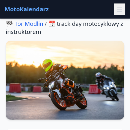
MotoKalendarz
🏁
Tor Modlin
/
📅
track day motocyklowy z
instruktorem