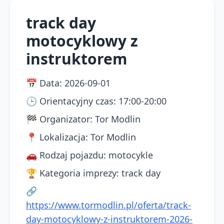
track day
motocyklowy z
instruktorem
📅
Data
:
2026-09-01
🕒
Orientacyjny czas
:
17:00-20:00
🏁
Organizator
:
Tor Modlin
📍
Lokalizacja
:
Tor Modlin
🚗
Rodzaj pojazdu
:
motocykle
🏆
Kategoria imprezy
:
track day
🔗
https://www.tormodlin.pl/oferta/track-
day-motocyklowy-z-instruktorem-2026-