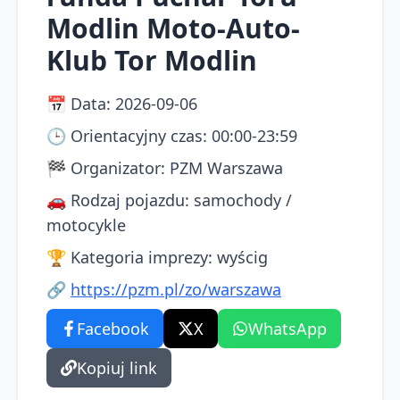
Modlin Moto-Auto-
Klub Tor Modlin
📅
Data
:
2026-09-06
🕒
Orientacyjny czas
:
00:00-23:59
🏁
Organizator
:
PZM Warszawa
🚗
Rodzaj pojazdu
:
samochody /
motocykle
🏆
Kategoria imprezy
:
wyścig
🔗
https://pzm.pl/zo/warszawa
Facebook
X
WhatsApp
Kopiuj link