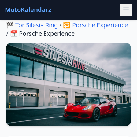
MotoKalendarz
🏁
Tor Silesia Ring
/
🔁
Porsche Experience
/
📅
Porsche Experience