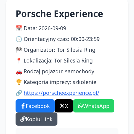
Porsche Experience
📅
Data
:
2026-09-09
🕒
Orientacyjny czas
:
00:00-23:59
🏁
Organizator
:
Tor Silesia Ring
📍
Lokalizacja
:
Tor Silesia Ring
🚗
Rodzaj pojazdu
:
samochody
🏆
Kategoria imprezy
:
szkolenie
🔗
https://porscheexperience.pl/
Facebook
X
WhatsApp
Kopiuj link