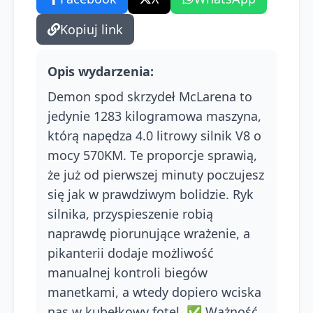
Kopiuj link
Opis wydarzenia
:
Demon spod skrzydeł McLarena to
jedynie 1283 kilogramowa maszyna,
którą napędza 4.0 litrowy silnik V8 o
mocy 570KM. Te proporcje sprawią,
że już od pierwszej minuty poczujesz
się jak w prawdziwym bolidzie. Ryk
silnika, przyspieszenie robią
naprawdę piorunujące wrażenie, a
pikanterii dodaje możliwość
manualnej kontroli biegów
manetkami, a wtedy dopiero wciska
nas w kubełkowy fotel. ✅ Ważność