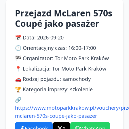
Przejazd McLaren 570s
Coupé jako pasażer
📅
Data
:
2026-09-20
🕒
Orientacyjny czas
:
16:00-17:00
🏁
Organizator
:
Tor Moto Park Kraków
📍
Lokalizacja
:
Tor Moto Park Kraków
🚗
Rodzaj pojazdu
:
samochody
🏆
Kategoria imprezy
:
szkolenie
🔗
https://www.motoparkkrakow.pl/vouchery/prz
mclaren-570s-coupe-jako-pasazer
Facebook
X
WhatsApp