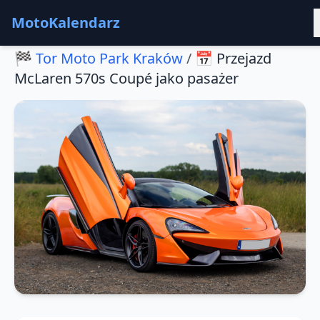
MotoKalendarz
🏁
Tor Moto Park Kraków
/
📅
Przejazd
McLaren 570s Coupé jako pasażer