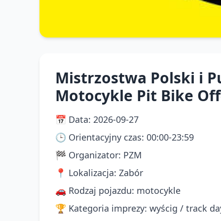
Mistrzostwa Polski i P
Motocykle Pit Bike Of
📅
Data
:
2026-09-27
🕒
Orientacyjny czas
:
00:00-23:59
🏁
Organizator
:
PZM
📍
Lokalizacja
:
Zabór
🚗
Rodzaj pojazdu
:
motocykle
🏆
Kategoria imprezy
:
wyścig / track da