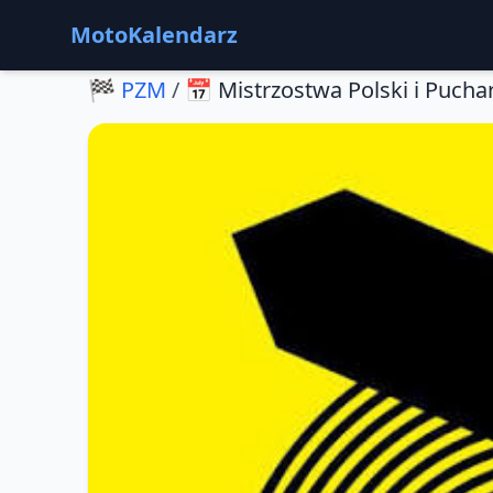
MotoKalendarz
🏁
PZM
/
📅
Mistrzostwa Polski i Pucha