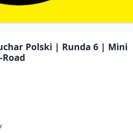
uchar Polski | Runda 6 | Mini
f-Road
y