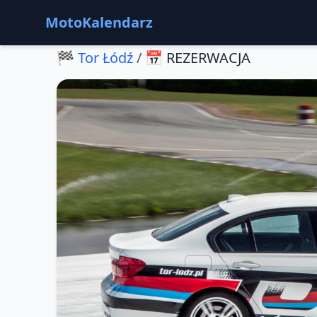
MotoKalendarz
🏁
Tor Łódź
/
📅
REZERWACJA