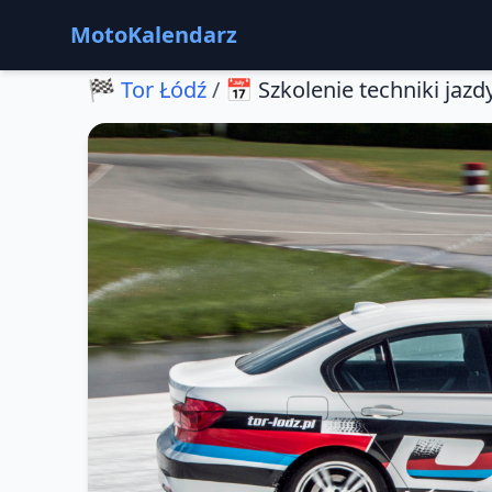
MotoKalendarz
🏁
Tor Łódź
/
📅
Szkolenie techniki jazdy