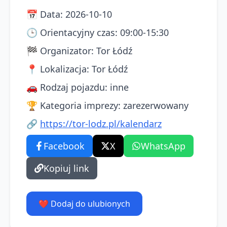
📅
Data
:
2026-10-10
🕒
Orientacyjny czas
:
09:00-15:30
🏁
Organizator
:
Tor Łódź
📍
Lokalizacja
:
Tor Łódź
🚗
Rodzaj pojazdu
:
inne
🏆
Kategoria imprezy
:
zarezerwowany
🔗
https://tor-lodz.pl/kalendarz
Facebook
X
WhatsApp
Kopiuj link
❤️ Dodaj do ulubionych