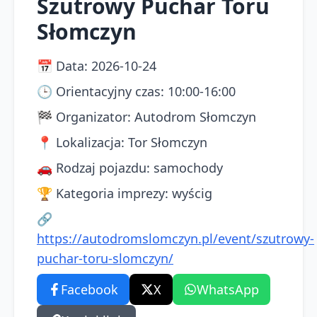
Szutrowy Puchar Toru
Słomczyn
📅
Data
:
2026-10-24
🕒
Orientacyjny czas
:
10:00-16:00
🏁
Organizator
:
Autodrom Słomczyn
📍
Lokalizacja
:
Tor Słomczyn
🚗
Rodzaj pojazdu
:
samochody
🏆
Kategoria imprezy
:
wyścig
🔗
https://autodromslomczyn.pl/event/szutrowy-
puchar-toru-slomczyn/
Facebook
X
WhatsApp