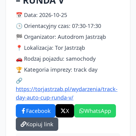
– RUNDA V
📅
Data
:
2026-10-25
🕒
Orientacyjny czas
:
07:30-17:30
🏁
Organizator
:
Autodrom Jastrząb
📍
Lokalizacja
:
Tor Jastrząb
🚗
Rodzaj pojazdu
:
samochody
🏆
Kategoria imprezy
:
track day
🔗
https://torjastrzab.pl/wydarzenia/track-
day-auto-cup-runda-v/
Facebook
X
WhatsApp
Kopiuj link