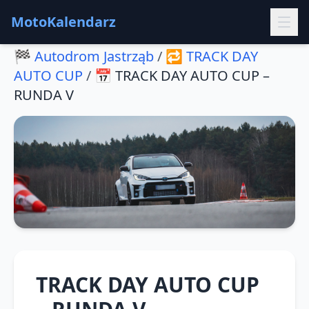
MotoKalendarz
🏁
Autodrom Jastrząb
/
🔁
TRACK DAY
AUTO CUP
/
📅
TRACK DAY AUTO CUP –
RUNDA V
TRACK DAY AUTO CUP