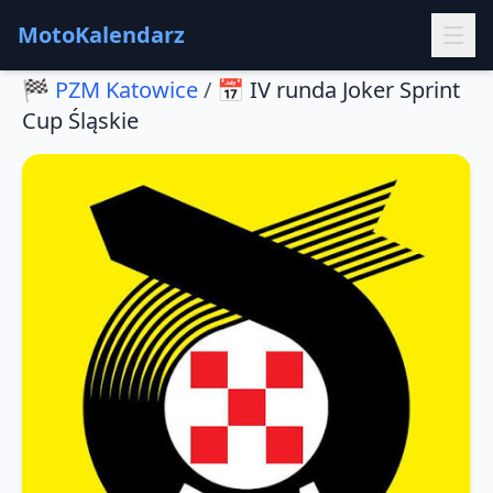
MotoKalendarz
🏁
PZM Katowice
/
📅
IV runda Joker Sprint
Cup Śląskie