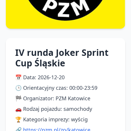
IV runda Joker Sprint
Cup Śląskie
📅
Data
:
2026-12-20
🕒
Orientacyjny czas
:
00:00-23:59
🏁
Organizator
:
PZM Katowice
🚗
Rodzaj pojazdu
:
samochody
🏆
Kategoria imprezy
:
wyścig
🔗
https://pzm.pl/zo/katowice